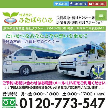
Twitter
Facebook
YouTube


メニュ

サイド

前へ

次へ

検索