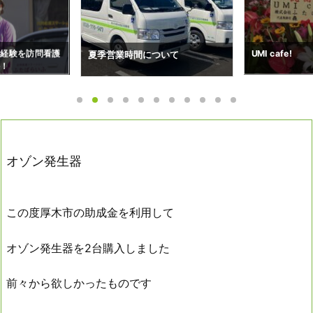
ついて
搬送予約状況（7
UMI cafe!
オゾン発生器
この度厚木市の助成金を利用して
オゾン発生器を2台購入しました
前々から欲しかったものです