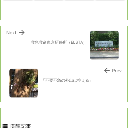

Next
救急救命東京研修所（ELSTA）

Prev
「不要不急の外出は控える」

関連記事