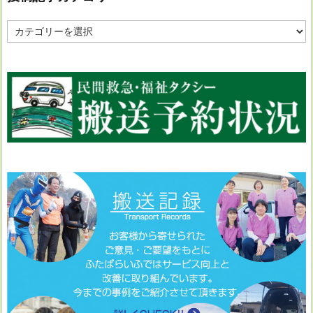
投
稿
記
事
カ
テ
ゴ
リ
ー