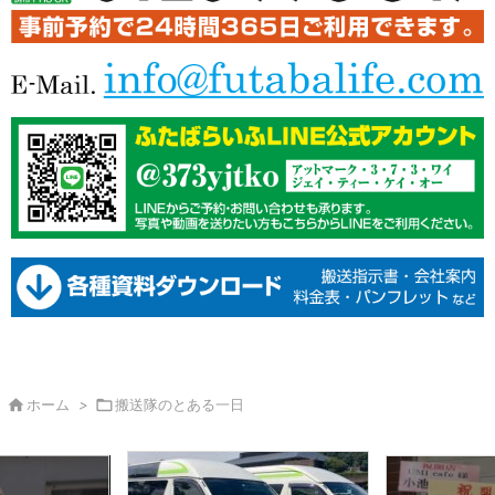

ホーム
>

搬送隊のとある一日