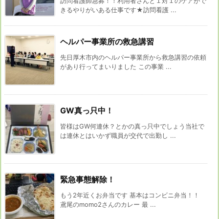
訪問看護師急募！！利用者さんと１対１のケアがで
きるやりがいある仕事です★訪問看護 ...
ヘルパー事業所の救急講習
先日厚木市内のヘルパー事業所から救急講習の依頼
があり行ってまいりました この事業 ...
GW真っ只中！
皆様はGW何連休？とかの真っ只中でしょう当社で
は連休とはいかず職員が交代で出勤し ...
緊急事態解除！
もう2年近くお弁当です 基本はコンビニ弁当！！
鳶尾のmomo2さんのカレー 最 ...