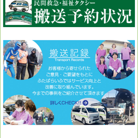
テ
ゴ
リ
ー