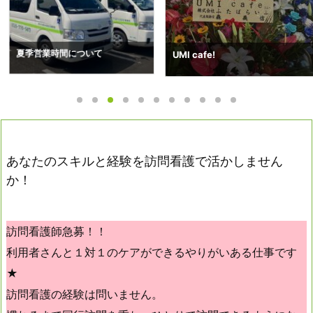
ついて
搬送予約状況（7
UMI cafe!
あなたのスキルと経験を訪問看護で活かしません
か！
訪問看護師急募！！
利用者さんと１対１のケアができるやりがいある仕事です
★
訪問看護の経験は問いません。