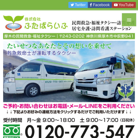
Twitter
Facebook
YouTube


メニュ

サイド

前へ

次へ

検索