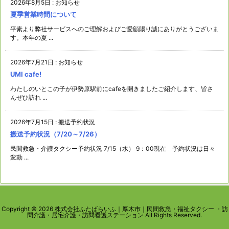
2026年8月5日
:
お知らせ
夏季営業時間について
平素より弊社サービスへのご理解およびご愛顧賜り誠にありがとうございま
す。本年の夏 ...
2026年7月21日
:
お知らせ
UMI cafe!
わたしのいとこの子が伊勢原駅前にcafeを開きましたご紹介します、皆さ
んぜひ訪れ ...
2026年7月15日
:
搬送予約状況
搬送予約状況（7/20～7/26）
民間救急・介護タクシー予約状況 7/15（水） 9：00現在 予約状況は日々
変動 ...
Copyright ©
2026
株式会社ふたばらいふ｜厚木市｜民間救急・福祉タクシー ・訪
問介護・居宅介護・訪問看護ステーション
All Rights Reserved.