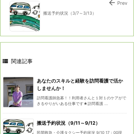

Prev
搬送予約状況（3/7～3/13）

関連記事
あなたのスキルと経験を訪問看護で活か
しませんか！
訪問看護師急募！！利用者さんと１対１のケアがで
きるやりがいある仕事です★訪問看護 ...
搬送予約状況（9/11～9/12）
民間救急・介護タクシー予約状況 9/10 17：00現