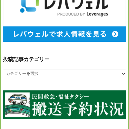
投稿記事カテゴリー
投
稿
記
事
カ
テ
ゴ
リ
ー