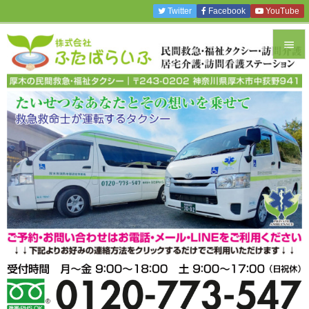
Twitter
Facebook
YouTube


メニュ

サイド

前へ

次へ

検索