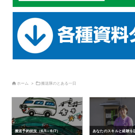

ホーム
>

搬送隊のとある一日
あなたのスキルと経験を訪問看護で活
夏季営業時間について