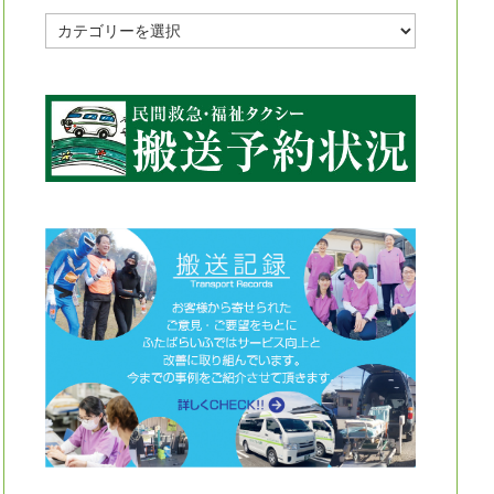
投
稿
記
事
カ
テ
ゴ
リ
ー