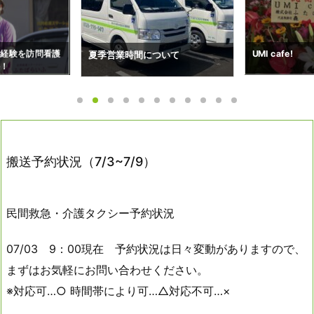
ついて
搬送予約状況（7
UMI cafe!
搬送予約状況（7/3~7/9）
民間救急・介護タクシー予約状況
07/03 9：00現在 予約状況は日々変動がありますので、
まずはお気軽にお問い合わせください。
※対応可…○ 時間帯により可…△対応不可…×