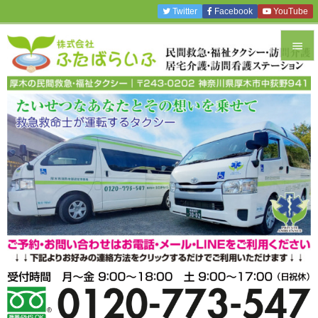
Twitter
Facebook
YouTube


メニュ

サイド

前へ

次へ

検索