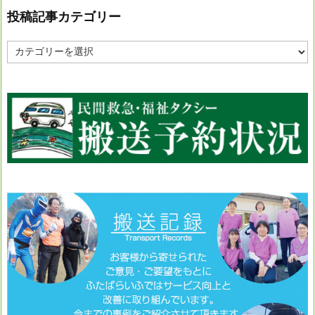
投稿記事カテゴリー
投
稿
記
事
カ
テ
ゴ
リ
ー