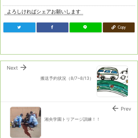
よろしければシェアお願いします
Copy

Next
搬送予約状況（8/7~8/13）

Prev
湘央学園トリアージ訓練！！