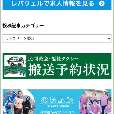
投稿記事カテゴリー
投
稿
記
事
カ
テ
ゴ
リ
ー