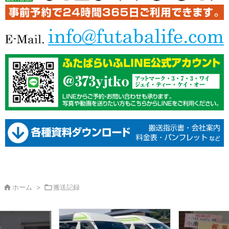

ホーム
>

搬送記録