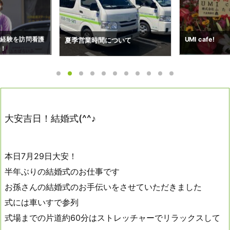
ついて
搬送予約状況（7
UMI cafe!
大安吉日！結婚式(^^♪
本日7月29日大安！
半年ぶりの結婚式のお仕事です
お孫さんの結婚式のお手伝いをさせていただきました
式には車いすで参列
式場までの片道約60分はストレッチャーでリラックスして