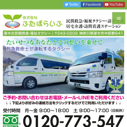
Twitter
Facebook
YouTube


メニュ

サイド

前へ

次へ

検索