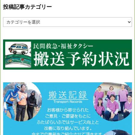
投稿記事カテゴリー
投
稿
記
事
カ
テ
ゴ
リ
ー