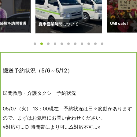
ついて
搬送予約状況（7
UMI cafe!
搬送予約状況（5/6～5/12）
民間救急・介護タクシー予約状況
05/07（火） 13：00現在 予約状況は日々変動があります
ので、まずはお気軽にお問い合わせください。
※対応可…○ 時間帯により可…△対応不可…×