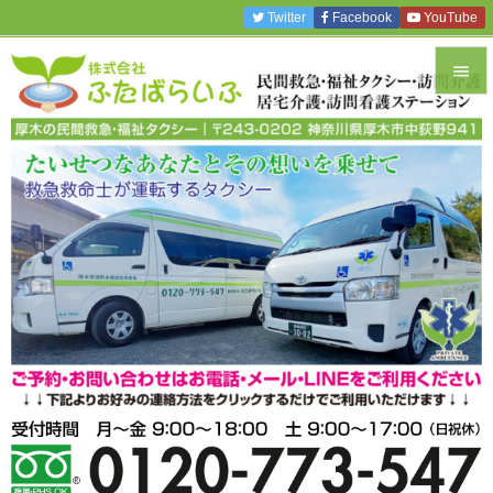
Twitter
Facebook
YouTube


メニュ

サイド

前へ

次へ

検索