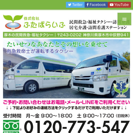
Twitter
Facebook
YouTube


メニュ

サイド

前へ

次へ

検索