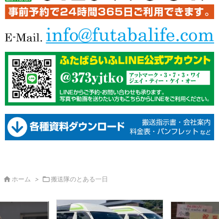

ホーム
>

搬送隊のとある一日