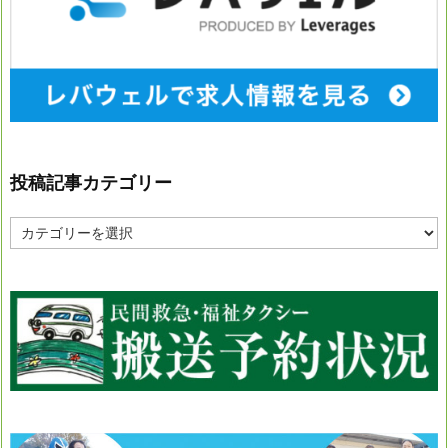
投稿記事カテゴリー
投
稿
記
事
カ
テ
ゴ
リ
ー