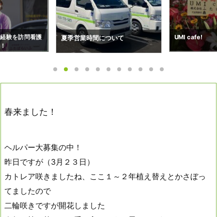
ついて
搬送予約状況（7
UMI cafe!
春来ました！
ヘルパー大募集の中！
昨日ですが（3月２３日）
カトレア咲きましたね、ここ１～２年植え替えとかさぼっ
てましたので
二輪咲きですが開花しました