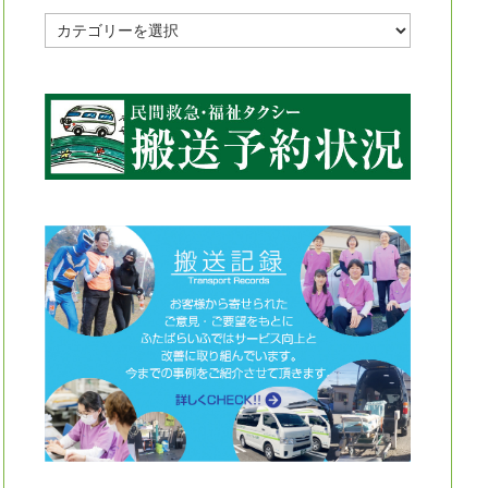
投
稿
記
事
カ
テ
ゴ
リ
ー