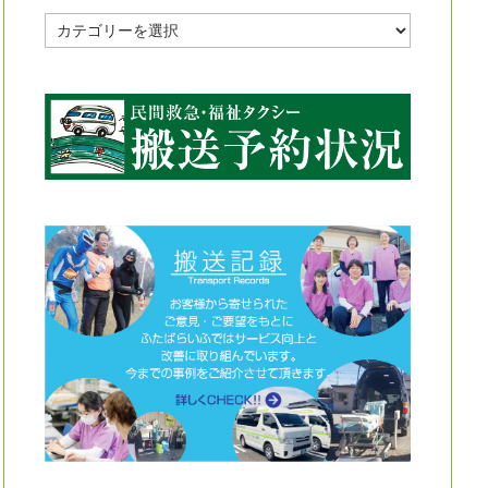
投
稿
記
事
カ
テ
ゴ
リ
ー